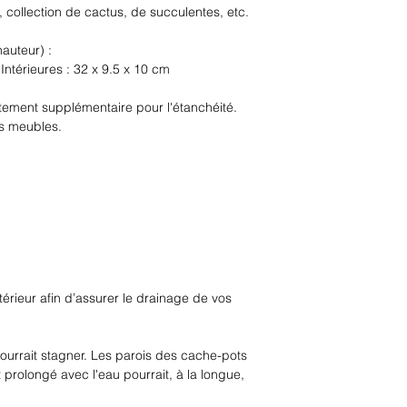
, collection de cactus, de succulentes, etc.
Chaque pièce est r
auteur) :
une vingtaine d’op
 Intérieures : 32 x 9.5 x 10 cm
chacune d’elles, la
portée à la précis
itement supplémentaire pour l'étanchéité.
finitions.
os meubles.
Une question ? ju
intérieur afin d’assurer le drainage de vos
pourrait stagner. Les parois des cache-pots
 prolongé avec l'eau pourrait, à la longue,