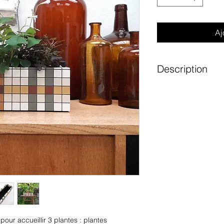
Aj
Description
Lord écossais, son
sauvages des Highl
bruyères et les tour
verdoyantes et les
Lignes graphiques,
intemporel des car
cache-pot, c'est u
décoration qui invi
Chaque motif est 
 pour accueillir 3 plantes : plantes
pour offrir une pr