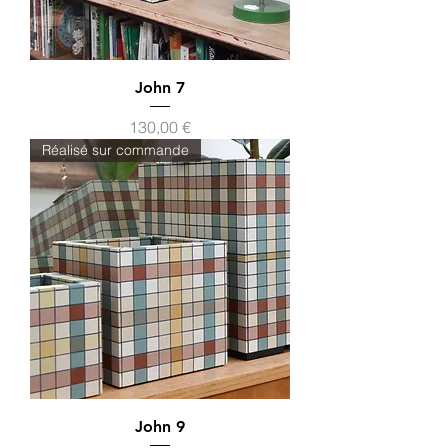
John 7
Prix
130,00 €
Réalisé sur commande
John 9